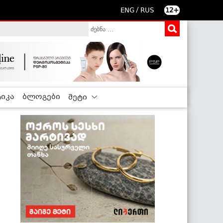
/
ENG
RUS
12+
იკა
ბლოგები
მეტი