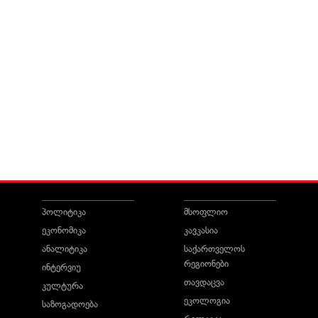
პოლიტიკა
მსოფლიო
ეკონომიკა
კავკასია
ანალიტიკა
საქართველოს
რეგიონები
ინტერვიუ
თავდაცვა
კულტურა
ეკოლოგია
საზოგადოება