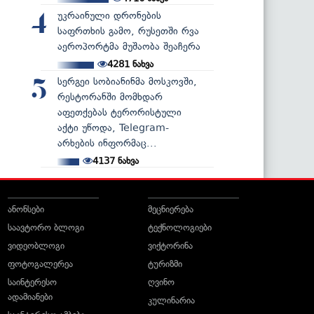
უკრაინული დრონების
4
საფრთხის გამო, რუსეთში რვა
აეროპორტმა მუშაობა შეაჩერა
4281
ნახვა
სერგეი სობიანინმა მოსკოვში,
5
რესტორანში მომხდარ
აფეთქებას ტერორისტული
აქტი უწოდა, Telegram-
არხების ინფორმაც...
4137
ნახვა
ანონსები
მეცნიერება
საავტორო ბლოგი
ტექნოლოგიები
ვიდეობლოგი
ვიქტორინა
ფოტოგალერეა
ტურიზმი
საინტერესო
ღვინო
ადამიანები
კულინარია