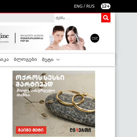
/
ENG
RUS
12+
იკა
ბლოგები
მეტი