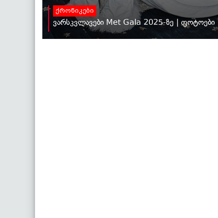
ქრონიკები
ვარსკვლავები Met Gala 2025-ზე | ფოტოები