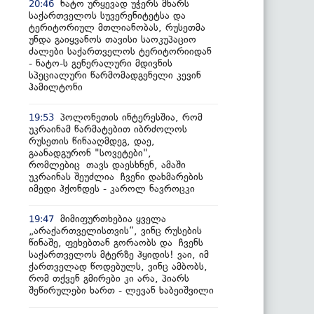
ნატო ურყევად უჭერს მხარს
20:46
საქართველოს სუვერენიტეტსა და
ტერიტორიულ მთლიანობას, რუსეთმა
უნდა გაიყვანოს თავისი საოკუპაციო
ძალები საქართველოს ტერიტორიიდან
- ნატო-ს გენერალური მდივნის
სპეციალური წარმომადგენელი კევინ
ჰამილტონი
პოლონეთის ინტერესშია, რომ
19:53
უკრაინამ წარმატებით იბრძოლოს
რუსეთის წინააღმდეგ, დაე,
გაანადგურონ "სოვეტები",
რომლებიც თავს დაესხნენ, ამაში
უკრაინას შეუძლია ჩვენი დახმარების
იმედი ჰქონდეს - კაროლ ნავროცკი
მიმიფურთხებია ყველა
19:47
„არაქართველისთვის“, ვინც რუსების
წინაშე, ფეხებთან გორაობს და ჩვენს
საქართველოს მტერზე ჰყიდის! ვაი, იმ
ქართველად წოდებულს, ვინც ამბობს,
რომ თქვენ გმირები კი არა, პიარს
შეწირულები ხართ - ლევან ხაბეიშვილი