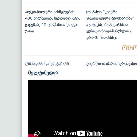
ალკოჰოლური სასმელების
კომპანია “კახური
400 ნიმუშიდან, სერთიფიკატის
ტრადიციული მეღვინეობა”
გაცემაზე 15 კომპანიას ეთქვა
აცხადებს, რომ ქარხნის
უარი
ტერიტორიიდან რუსეთის
დროშა ჩამოხსნეს
უწმინდესს და უნეტარესს
ფიქრები თამარის ფრესკასთ
მულტიმედია