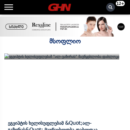
12+
მსოფლიო
Ეგვიპტის Ხელისუფლებამ &quot;ალ-
Ჯაზირას&quot; Მაუწყებლობა Დაბლოკა