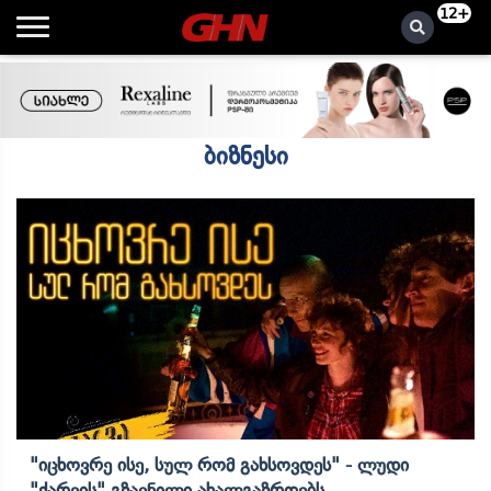
12+
ბიზნესი
"იცხოვრე Ისე, Სულ Რომ Გახსოვდეს" - Ლუდი
"ქარვის" Გზავნილი Ახალგაზრდებს